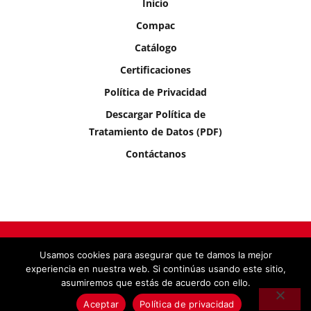
Inicio
Compac
Catálogo
Certificaciones
Política de Privacidad
Descargar Política de
Tratamiento de Datos (PDF)
Contáctanos
Usamos cookies para asegurar que te damos la mejor
Por
Mr. Bite
© 2025 Compac SAS, Todos los derechos
experiencia en nuestra web. Si continúas usando este sitio,
reservados.
asumiremos que estás de acuerdo con ello.
Aceptar
Política de privacidad